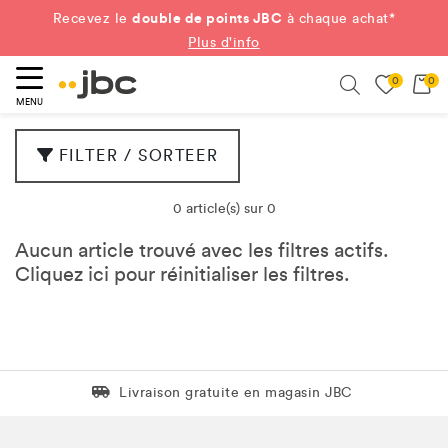
double de points JBC
Recevez le
à chaque achat*
Plus d'info
0
0
ercher
Search
MENU
FILTER / SORTEER
0 article(s) sur 0
Aucun article trouvé avec les filtres actifs.
Cliquez
ici
pour réinitialiser les filtres.
Livraison gratuite en magasin JBC
Livraison gratuite en magasin JBC