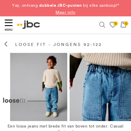
dubbele JBC-punten
Yay, ontvang
bij elke aankoop!*
Meer info
0
0
eken
Search
MENU
LOOSE FIT - JONGENS 92-122
Een losse jeans met brede fit van boven tot onder. Casual