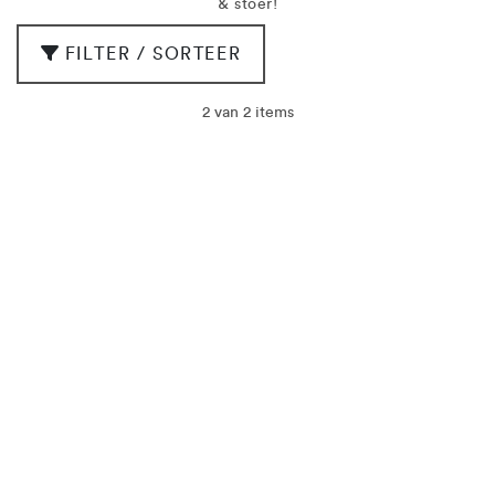
& stoer!
FILTER / SORTEER
2 van 2 items