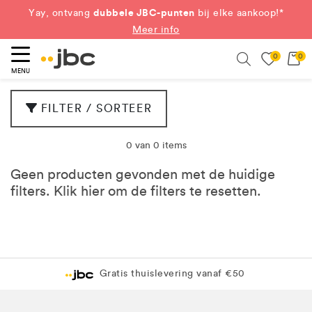
dubbele JBC-punten
Yay, ontvang
bij elke aankoop!*
Meer info
0
0
eken
Search
MENU
FILTER / SORTEER
0 van 0 items
Geen producten gevonden met de huidige
filters. Klik
hier
om de filters te resetten.
Gratis thuislevering vanaf €50