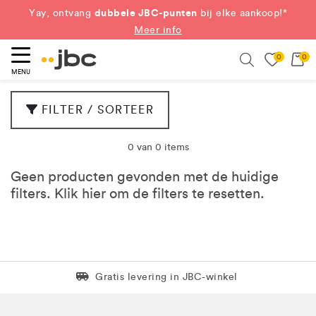
dubbele JBC-punten
Yay, ontvang
bij elke aankoop!*
Meer info
0
0
eken
Search
MENU
FILTER / SORTEER
0 van 0 items
Geen producten gevonden met de huidige
filters. Klik
hier
om de filters te resetten.
Levering in 1 pakket
Gratis levering in JBC-winkel