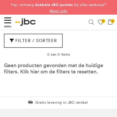
dubbele JBC-punten
Yay, ontvang
bij elke aankoop!*
Meer info
0
0
eken
Search
MENU
FILTER / SORTEER
0 van 0 items
Geen producten gevonden met de huidige
filters. Klik
hier
om de filters te resetten.
Levering in 1 pakket
Gratis levering in JBC-winkel