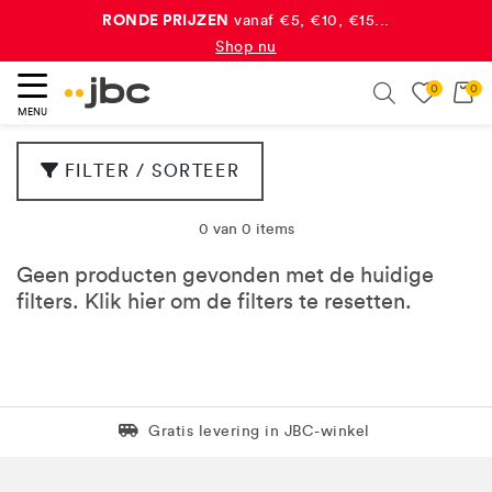
RONDE PRIJZEN
vanaf €5, €10, €15...
Shop nu
dubbele JBC-punten
Yay, ontvang
bij elke aankoop!*
0
0
eken
Search
Meer info
MENU
FILTER / SORTEER
0 van 0 items
Geen producten gevonden met de huidige
filters. Klik
hier
om de filters te resetten.
Levering in 1 pakket
Gratis levering in JBC-winkel