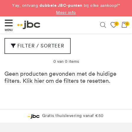
dubbele JBC-punten
Yay, ontvang
bij elke aankoop!*
Meer info
0
0
eken
Search
MENU
FILTER / SORTEER
0 van 0 items
Geen producten gevonden met de huidige
filters. Klik
hier
om de filters te resetten.
Gratis thuislevering vanaf €50