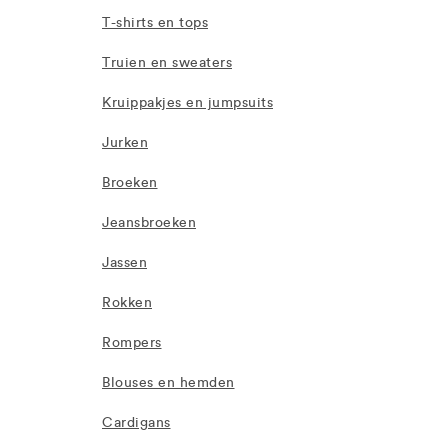
T-shirts en tops
Truien en sweaters
Kruippakjes en jumpsuits
Jurken
Broeken
Jeansbroeken
Jassen
Rokken
Rompers
Blouses en hemden
Cardigans