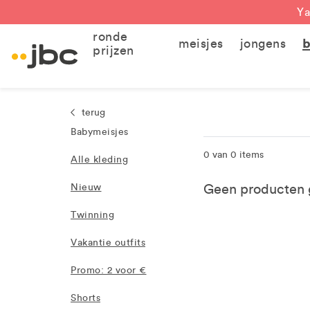
Ya
ronde
meisjes
jongens
b
prijzen
terug
Babymeisjes
0 van 0 items
Alle kleding
Geen producten g
Nieuw
Twinning
Vakantie outfits
Promo: 2 voor €
Shorts