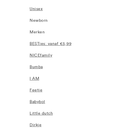
Unisex
Newborn
Merken
BESTies: vanaf €5,99
NICEfamily
Bumba
I AM
Feetje
Babybol
Little dutch
Dirkje