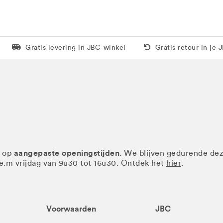
Levering in 1 pakket
Gratis thuis vanaf 5
Gratis levering in JBC-winkel
Gratis retour in je 
aangepaste openingstijden
r op
. We blijven gedurende de
.e.m vrijdag van 9u30 tot 16u30. Ontdek het
hier
.
Voorwaarden
JBC