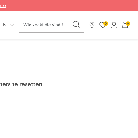
nfo
Search
0
0
NL
Onze winkels
ters te resetten.