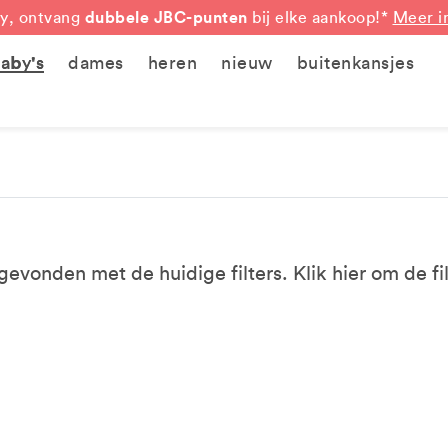
dubbele JBC-punten
y, ontvang
bij elke aankoop!*
Meer i
aby's
dames
heren
nieuw
buitenkansjes
evonden met de huidige filters. Klik
hier
om de fil