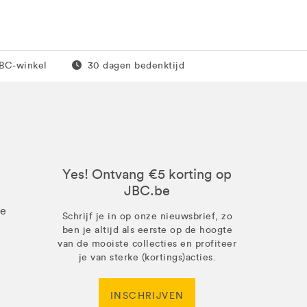
0 euro
Gratis retour
JBC-winkel
30 dagen bedenktijd
Yes! Ontvang €5 korting op
JBC.be
ze
Schrijf je in op onze nieuwsbrief, zo
ben je altijd als eerste op de hoogte
van de mooiste collecties en profiteer
je van sterke (kortings)acties.
INSCHRIJVEN