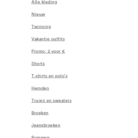
Alle kleding
Nieuw
Twinning
Vakantie outfits
Promo: 2 voor €
Shorts
T-shirts en polo's
Hemden
Truien en sweaters
Broeken
Jeansbroeken
Rompers