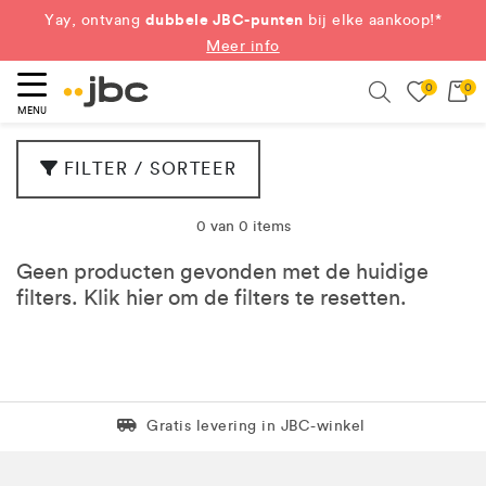
dubbele JBC-punten
Yay, ontvang
bij elke aankoop!*
Meer info
0
0
eken
Search
MENU
FILTER / SORTEER
0 van 0 items
Geen producten gevonden met de huidige
filters. Klik
hier
om de filters te resetten.
Levering in 1 pakket
Gratis levering in JBC-winkel