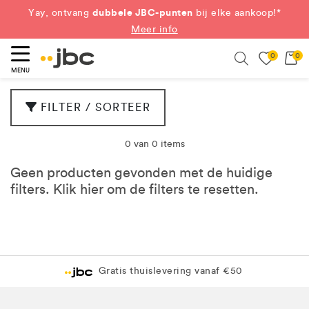
dubbele JBC-punten
Yay, ontvang
bij elke aankoop!*
Meer info
0
0
eken
Search
MENU
FILTER / SORTEER
0 van 0 items
Geen producten gevonden met de huidige
filters. Klik
hier
om de filters te resetten.
Gratis thuislevering vanaf €50