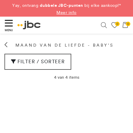
dubbele JBC-punten
Yay, ontvang
bij elke aankoop!*
Meer info
0
0
eken
Search
MENU
MAAND VAN DE LIEFDE - BABY'S
FILTER / SORTEER
4 van 4 items