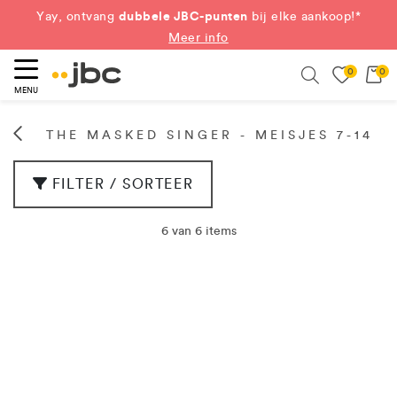
dubbele JBC-punten
Yay, ontvang
bij elke aankoop!*
Meer info
0
0
eken
Search
MENU
THE MASKED SINGER - MEISJES 7-14
FILTER / SORTEER
6 van 6 items