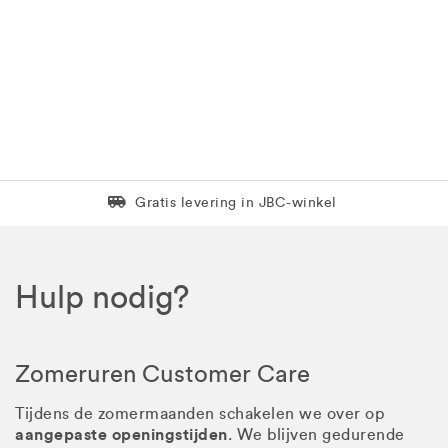
Levering in 1 pakket
Gratis levering in JBC-winkel
Hulp nodig?
Zomeruren Customer Care
Tijdens de zomermaanden schakelen we over op
aangepaste openingstijden
. We blijven gedurende