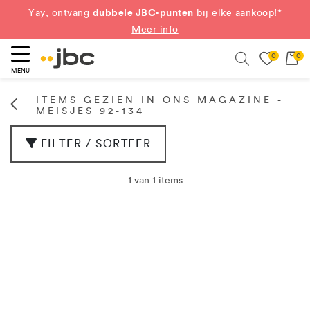
dubbele JBC-punten
Yay, ontvang
bij elke aankoop!*
Meer info
0
0
eken
Search
MENU
ITEMS GEZIEN IN ONS MAGAZINE -
MEISJES 92-134
FILTER / SORTEER
1 van 1 items