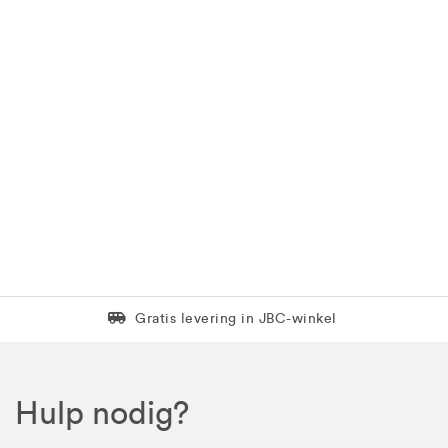
Levering in 1 pakket
Gratis levering in JBC-winkel
Hulp nodig?