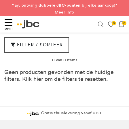
dubbele JBC-punten
Yay, ontvang
bij elke aankoop!*
Meer info
0
0
eken
Search
MENU
FILTER / SORTEER
0 van 0 items
Geen producten gevonden met de huidige
filters. Klik
hier
om de filters te resetten.
Gratis thuislevering vanaf €50